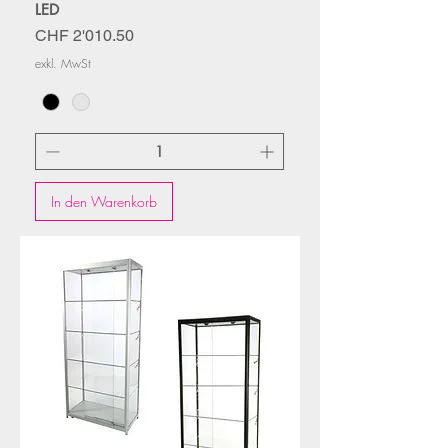
LED
Preis
CHF 2'010.50
exkl. MwSt
In den Warenkorb