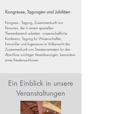
Forschungsergebnisse, Designschauen, 
Informationen zur Aus- und Weiterbildung und 
Kongresse, Tagungen und Jubiläen
andere übergreifende Themen präsentiert.
Kongress ; Tagung, Zusammenkunft von 
Personen, die in einem speziellen 
Themenbereich arbeiten  wissenschaftliche 
Konferenz, Tagung für Wissenschaftler, 
Entwickler und Ingenieure im Völkerrecht die 
Zusammenkunft von Staatenvertretern für den 
Abschluss wichtiger Vereinbarungen, besonders 
eines Friedensschlusses
Ein Einblick in unsere
Veranstaltungen