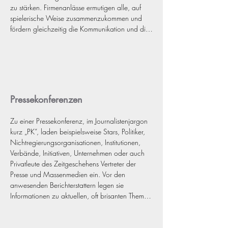
zu stärken. Firmenanlässe ermutigen alle, auf 
spielerische Weise zusammenzukommen und 
fördern gleichzeitig die Kommunikation und die 
Zusammenarbeit.
Pressekonferenzen
Zu einer Pressekonferenz, im Journalistenjargon 
kurz „PK“, laden beispielsweise Stars, Politiker, 
Nichtregierungsorganisationen, Institutionen, 
Verbände, Initiativen, Unternehmen oder auch 
Privatleute des Zeitgeschehens Vertreter der 
Presse und Massenmedien ein. Vor den 
anwesenden Berichterstattern legen sie 
Informationen zu aktuellen, oft brisanten Themen 
dar und/oder nehmen zu diesen Stellung, 
dementieren Gerüchte oder kündigen etwas an. 
Im Anschluss an die meist vorbereiteten 