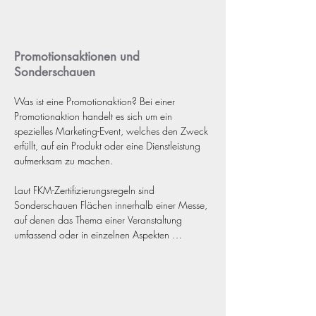
Statements können die Vertreter der Presse 
häufig Fragen stellen.
Promotionsaktionen und
Sonderschauen
Was ist eine Promotionaktion? Bei einer 
Promotionaktion handelt es sich um ein 
spezielles Marketing-Event, welches den Zweck 
erfüllt, auf ein Produkt oder eine Dienstleistung 
aufmerksam zu machen.

Laut FKM-Zertifizierungsregeln sind 
Sonderschauen Flächen innerhalb einer Messe, 
auf denen das Thema einer Veranstaltung 
umfassend oder in einzelnen Aspekten 
ausstellerunabhängig erläutert wird. Organisiert 
werden sie üblicherweise vom Veranstalter in 
Zusammenarbeit mit Trägerverbänden, Kammern 
oder auch wissenschaftlichen Institutionen. In 
solchen Sonderschauen werden 