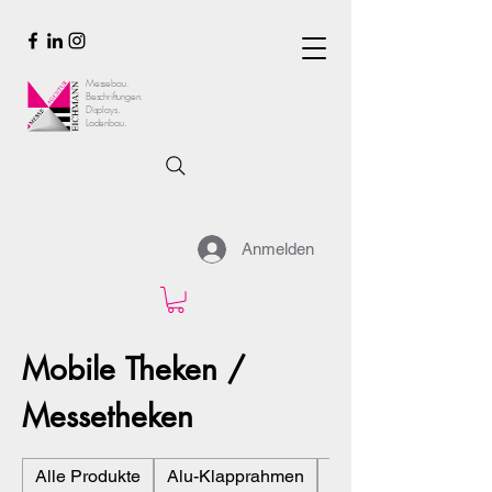
Messebau.
Beschriftungen.
Displays.
Ladenbau.
Anmelden
Mobile Theken /
Messetheken
Alle Produkte
Alu-Klapprahmen
Display