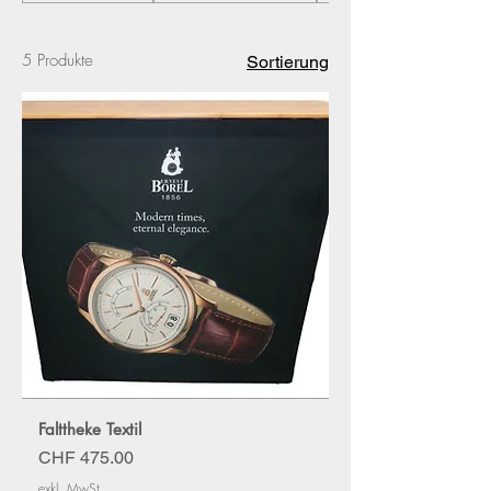
5 Produkte
Sortierung
Falttheke Textil
Preis
CHF 475.00
exkl. MwSt