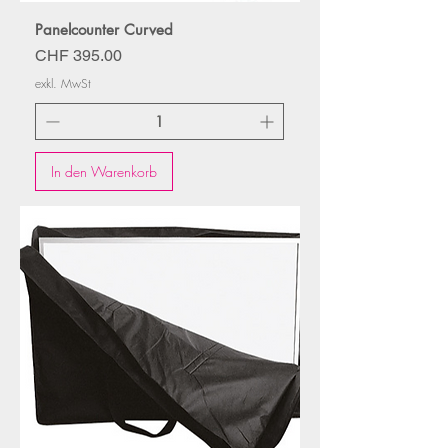
Panelcounter Curved
Preis
CHF 395.00
exkl. MwSt
In den Warenkorb