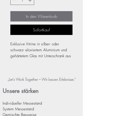
In den Warenkorb
Sofortkauf
Exklusive Vitrine in silber- oder
schwarz- eloxiertem Aluminium und
gehärtetem Glas mit Unterschrank aus
Melamin und mit 7 mm Glas-boden.
Ausgestattet mit 8 Leuchten in den
Seiten und 4 Rollen und Stellschrauben
„Let’s Work Together – Wir bauen Erlebnisse.“
an den Beinen. Die Schiebetüren sind
abschliessbar.
Unsere stä
rken
Grösse: 90x45x90cm
Individueller Messestand
Entdecken Sie unsere kompakte Verkau
System Messest
and
fsvitrine mit integriertem Schrank
Gemischte Bauweise
unten die perfekte Lösung für die stilvo