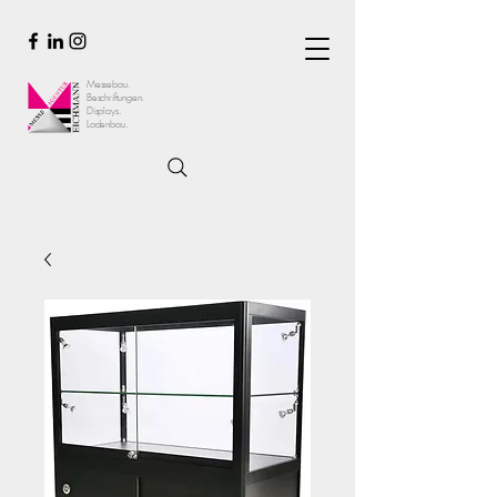
Messebau.
Beschriftungen.
Displays.
Ladenbau.