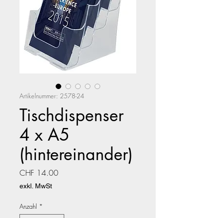
Artikelnummer: 2578-24
Tischdispenser
4 x A5
(hintereinander)
Preis
CHF 14.00
exkl. MwSt
Anzahl
*