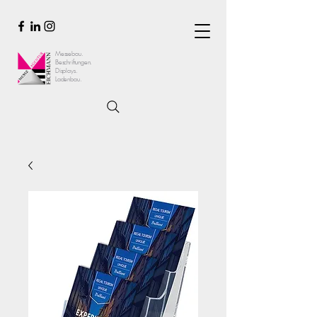
Messebau.
Beschriftungen.
Displays.
Ladenbau.