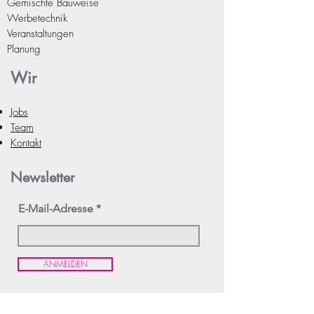
Gemischte Bauweise
Präsentieren Sie Ihre Werbematerialie
Werbetechnik
n professionell und ansprechend mit
Veranstaltungen
unserem praktischen Prospektständer!
Planung
Wir
Jobs
Team
Kontakt
Newsletter
E-Mail-Adresse
ANMELDEN