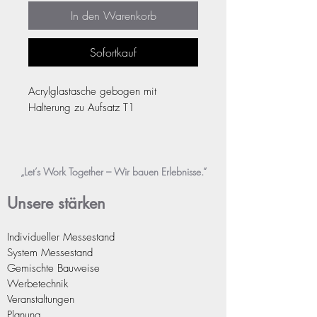
In den Warenkorb
Sofortkauf
Acrylglastasche gebogen mit
Halterung zu Aufsatz T1
„Let’s Work Together – Wir bauen Erlebnisse.“
Unsere stä
rken
Individueller Messestand
System Messest
and
Gemischte Bauweise
Werbetechnik
Veranstaltungen
Planung