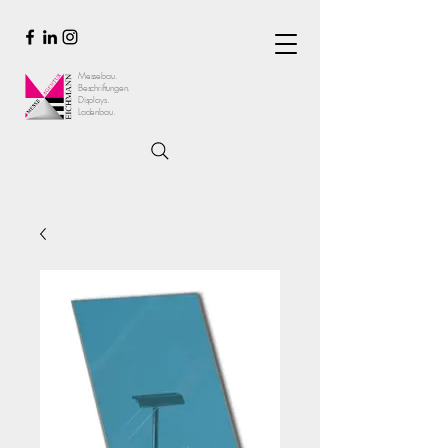
Messebau.
Beschriftungen.
Displays.
Ladenbau.