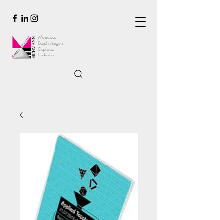
Messebau.
Beschriftungen.
Displays.
Ladenbau.