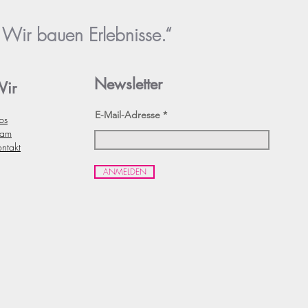
n zu gewinnen!
stabilen Konstruktion ist unser
– Wir bauen Erlebnisse.“
präsentieren.
Newsletter
ir
E-Mail-Adresse
bs
eam
ntakt
ANMELDEN