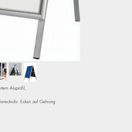
tem Aluprofil,
ereckrohr. Ecken auf Gehrung
en
n Kundenstopper die ideale Lösung,