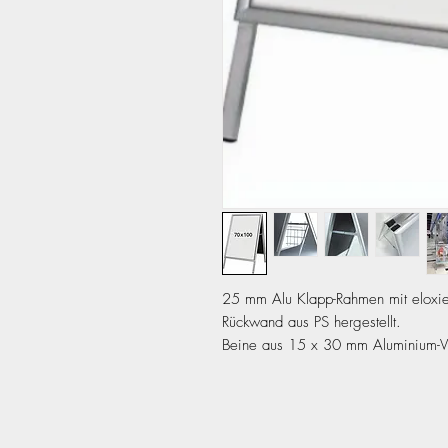
25 mm Alu Klapp-Rahmen mit eloxier
Rückwand aus PS hergestellt.
Beine aus 15 x 30 mm Aluminium-Vi
und mit entspiegelte APET Frontplatt
Auch in Rondo ausführung möglich!
Entdecken Sie unseren hochwertige