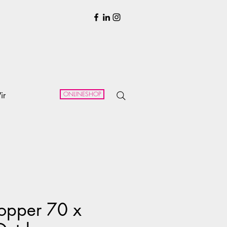
ONLINESHOP
ir
opper 70 x