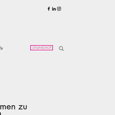
ONLINESHOP
ir
hmen zu