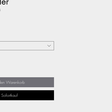
ler
4
 den Warenkorb
Sofortkauf