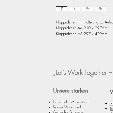
Klapprahmen mit Halterung zu Aufs
Klapprahmen A4 210 x 297mm
Klapprahmen A3 297 x 420mm
„Let’s Work Together 
Unsere stä
rken
W
Individueller Messestand
Jo
System Messest
and
T
Gemischte Bauweise