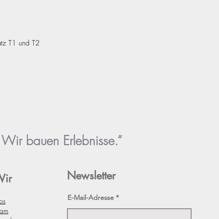
atz T1 und T2
– Wir bauen Erlebnisse.“
Newsletter
ir
E-Mail-Adresse
bs
eam