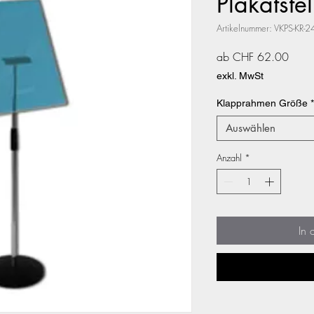
Plakatstel
Artikelnummer: VKPS-KR-2
Sale-
ab
CHF 62.00
Preis
exkl. MwSt
Klapprahmen Größe
*
Auswählen
Anzahl
*
In