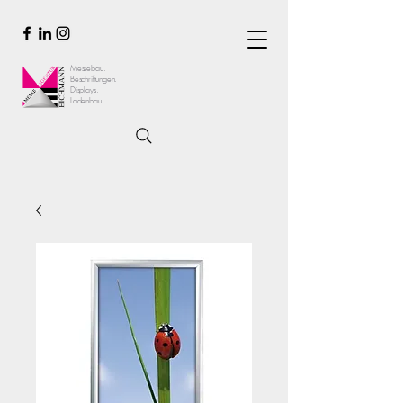
Messebau.
Beschriftungen.
Displays.
Ladenbau.