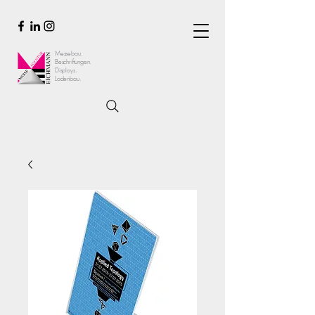
Messebau.
Beschriftungen.
Displays.
Ladenbau.